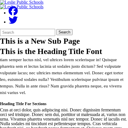
Search
Quick
Search
Form
Search:
This is a New Sub Page
This is the Heading Title Font
tiam semper luctus nisl, vel ultrices lorem scelerisque in! Quisque
pharetra sem et lectus lacinia ut sodales justo dictum? Sed vulputate
vulputate lacus; nec ultricies metus elementum vel. Donec eget tortor
leo, euismod sodales nulla? Vestibulum scelerisque pulvinar ipsum et
tempus. Nulla in ante risus? Nam gravida pharetra neque, eu viverra
nisi varius vel.
Heading Title For Sections
Cras at orci dolor, quis adipiscing nisi. Donec dignissim fermentum
orci sed tristique. Donec sem dui, porttitor ut malesuada at, varius non
urna. Vivamus pharetra venenatis nisl nec tempor. Donec id iaculis est.
Nulla sodales mi tincidunt est pellentesque tempus. Cras vehicula