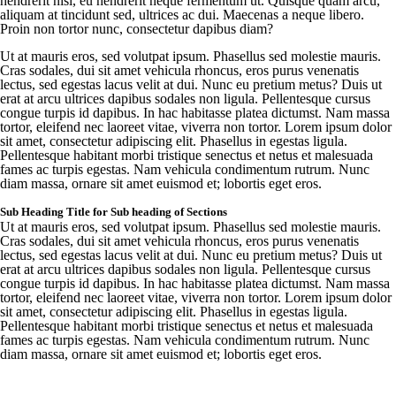
hendrerit nisi, eu hendrerit neque fermentum ut. Quisque quam arcu,
aliquam at tincidunt sed, ultrices ac dui. Maecenas a neque libero.
Proin non tortor nunc, consectetur dapibus diam?
Ut at mauris eros, sed volutpat ipsum. Phasellus sed molestie mauris.
Cras sodales, dui sit amet vehicula rhoncus, eros purus venenatis
lectus, sed egestas lacus velit at dui. Nunc eu pretium metus? Duis ut
erat at arcu ultrices dapibus sodales non ligula. Pellentesque cursus
congue turpis id dapibus. In hac habitasse platea dictumst. Nam massa
tortor, eleifend nec laoreet vitae, viverra non tortor. Lorem ipsum dolor
sit amet, consectetur adipiscing elit. Phasellus in egestas ligula.
Pellentesque habitant morbi tristique senectus et netus et malesuada
fames ac turpis egestas. Nam vehicula condimentum rutrum. Nunc
diam massa, ornare sit amet euismod et; lobortis eget eros.
Sub Heading Title for Sub heading of Sections
Ut at mauris eros, sed volutpat ipsum. Phasellus sed molestie mauris.
Cras sodales, dui sit amet vehicula rhoncus, eros purus venenatis
lectus, sed egestas lacus velit at dui. Nunc eu pretium metus? Duis ut
erat at arcu ultrices dapibus sodales non ligula. Pellentesque cursus
congue turpis id dapibus. In hac habitasse platea dictumst. Nam massa
tortor, eleifend nec laoreet vitae, viverra non tortor. Lorem ipsum dolor
sit amet, consectetur adipiscing elit. Phasellus in egestas ligula.
Pellentesque habitant morbi tristique senectus et netus et malesuada
fames ac turpis egestas. Nam vehicula condimentum rutrum. Nunc
diam massa, ornare sit amet euismod et; lobortis eget eros.