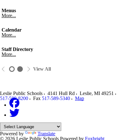
Menus
More...
Calendar
More...
Staff Directory
More...
View All
Leslie Public Schools
4141 Hull Rd
Leslie
,
MI
49251
517-589-8200
Fax
517-589-5340
Map
Powered by
Translate
© 2026 Leslie Public Schools
Powered by
Foxbright